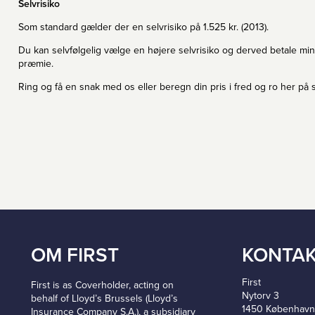
Selvrisiko
Som standard gælder der en selvrisiko på 1.525 kr. (2013).
Du kan selvfølgelig vælge en højere selvrisiko og derved betale min
præmie.
Ring og få en snak med os eller beregn din pris i fred og ro her på 
OM FIRST
KONTA
First
First is as Coverholder, acting on
Nytorv 3
behalf of Lloyd’s Brussels (Lloyd’s
1450 København
Insurance Company S.A.), a subsidiary