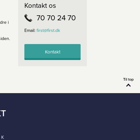
Kontakt os
70 70 24 70
dre i
Email:
first@first.dk
siden.
Kontakt
KT
 K