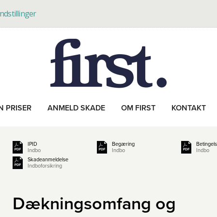
indstillinger
N PRISER
ANMELD SKADE
OM FIRST
KONTAKT
IPID
Begæring
Betingel
Indbo
Indbo
Indbo
Skadeanmeldelse
Indboforsikring
Dækningsomfang og