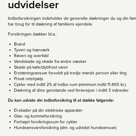
udvidelser
Indboforsikringen indeholder de generelle dækninger du og din fami
har brug for til dækning af familiens ejendele.
Forsikringen dækker bl.a.:
Brand
Tyveri og hærværk
Røveri og overfald
Vandskade og skade fra andre væsker
Skade på køle/dybfrost varer
Erstatningsansvar forvoldt på tredje mands person eller ting
Privat retshjælp
Cykler med indtil 2% af indbo sum (minimum indtil 11.400 kr.)
Dækning af dine genstande ved ferierejser i indtil 3 måneder
Du kan udvide din indboforsikring til at dække følgende:
El-skader på din elektriske apparater
Glas- og kummeforsikring
Forhøjet forsikringssum for cykler
Hundeansvarsforsikring (alm. og udvidet hundeansvar)